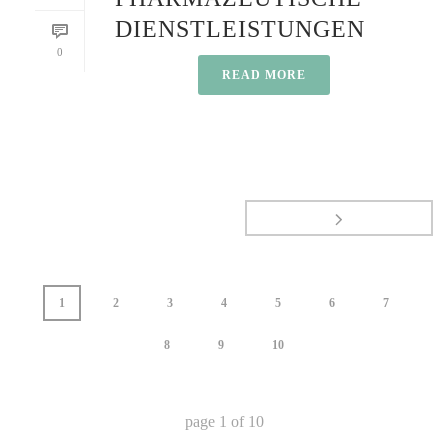
DIENSTLEISTUNGEN
0
READ MORE
1
2
3
4
5
6
7
8
9
10
page
1
of
10