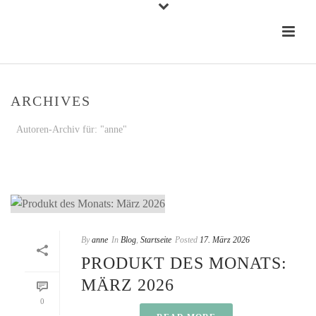
ARCHIVES
Autoren-Archiv für: "anne"
STARTSEITE
»
ARCHIVE FÜR ANNE
By
anne
In
Blog
,
Startseite
Posted
17. März 2026
PRODUKT DES MONATS:
MÄRZ 2026
0