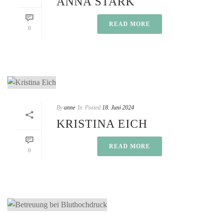
ANNA STARK
READ MORE
0
By
anne
In
Posted
18. Juni 2024
KRISTINA EICH
READ MORE
0