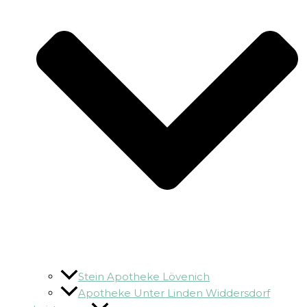
Stein Apotheke Lövenich
Apotheke Unter Linden Widdersdorf