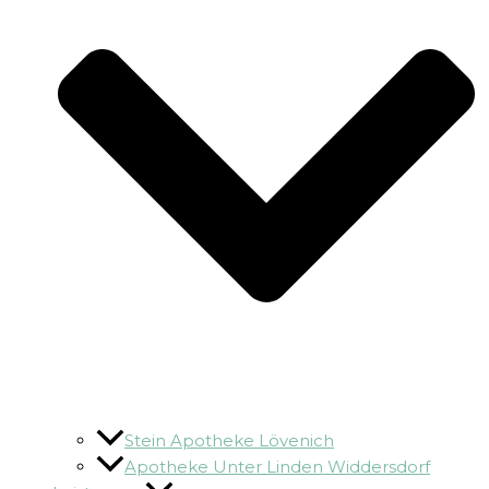
Stein Apotheke Lövenich
Apotheke Unter Linden Widdersdorf