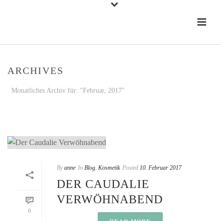
ARCHIVES
Monatliches Archiv für: "Februar, 2017"
STARTSEITE
»
ARCHIVE FÜR FEBRUAR 2017
By
anne
In
Blog
,
Kosmetik
Posted
10. Februar 2017
DER CAUDALIE
VERWÖHNABEND
0