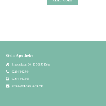
READ MORE
Stein Apotheke
Brauweilerstr. 60 · D-50859 Köln
02234/ 9425 04
02234/ 9425 06
stein@apotheken-koeln.com