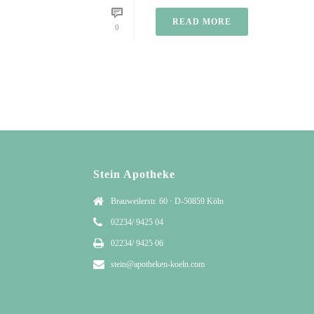
READ MORE
0
Stein Apotheke
Brauweilerstr. 60 · D-50859 Köln
02234/ 9425 04
02234/ 9425 06
stein@apotheken-koeln.com