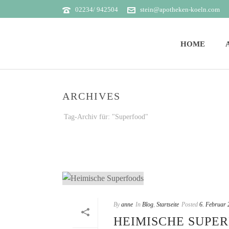
02234/ 942504
stein@apotheken-koeln.com
HOME
ARCHIVES
Tag-Archiv für: "Superfood"
By
anne
In
Blog
,
Startseite
Posted
6. Februar 
HEIMISCHE SUPE