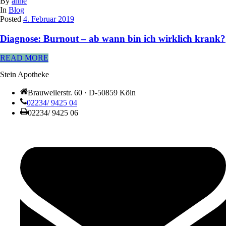
By
anne
In
Blog
Posted
4. Februar 2019
Diagnose: Burnout – ab wann bin ich wirklich krank?
READ MORE
Stein Apotheke
Brauweilerstr. 60 · D-50859 Köln
02234/ 9425 04
02234/ 9425 06