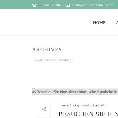
02234/ 942504
stein@apotheken-koeln.com
HOME
ARCHIVES
Tag-Archiv für: "Medizin"
By
anne
In
Blog
Posted
9. April 2019
BESUCHEN SIE EI