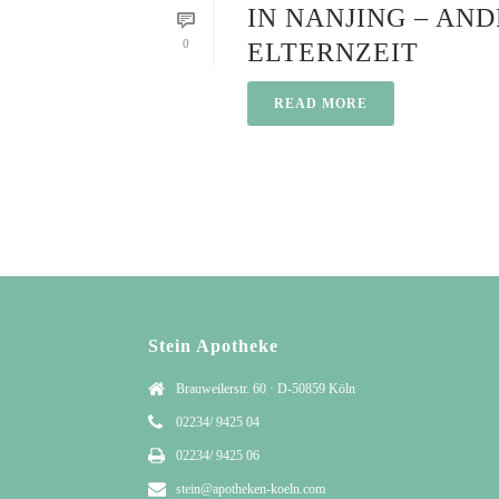
IN NANJING – AN
0
ELTERNZEIT
READ MORE
Stein Apotheke
Brauweilerstr. 60 · D-50859 Köln
02234/ 9425 04
02234/ 9425 06
stein@apotheken-koeln.com