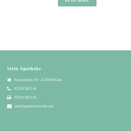
READ MORE
Stein Apotheke
Brauweilerstr. 60 · D-50859 Köln
02234/ 9425 04
02234/ 9425 06
stein@apotheken-koeln.com