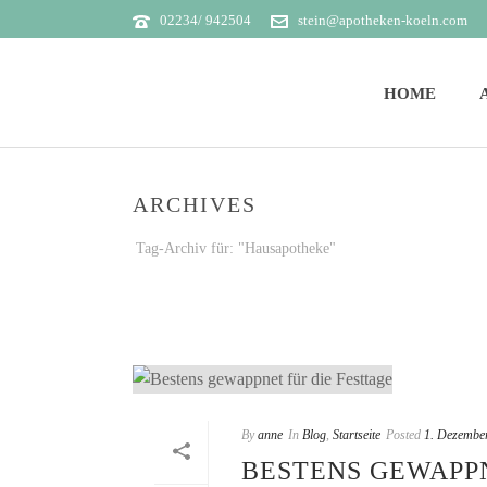
02234/ 942504
stein@apotheken-koeln.com
HOME
ARCHIVES
Tag-Archiv für: "Hausapotheke"
By
anne
In
Blog
,
Startseite
Posted
1. Dezembe
BESTENS GEWAPPN