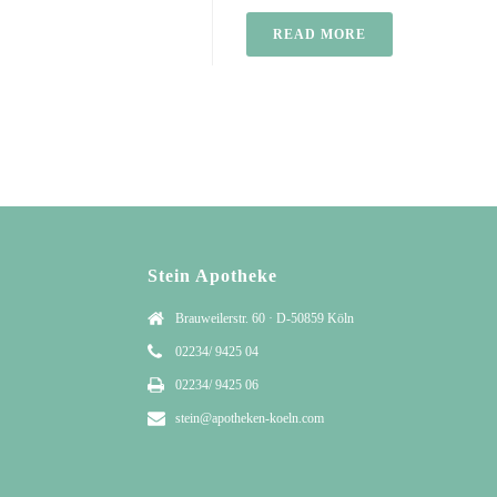
READ MORE
Stein Apotheke
Brauweilerstr. 60 · D-50859 Köln
02234/ 9425 04
02234/ 9425 06
stein@apotheken-koeln.com