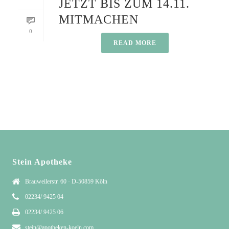
JETZT BIS ZUM 14.11.
MITMACHEN
0
READ MORE
Stein Apotheke
Brauweilerstr. 60 · D-50859 Köln
02234/ 9425 04
02234/ 9425 06
stein@apotheken-koeln.com