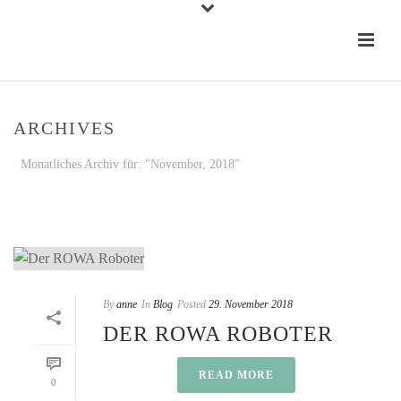
ARCHIVES
Monatliches Archiv für: "November, 2018"
STARTSEITE
»
ARCHIVE FÜR NOVEMBER 2018
By
anne
In
Blog
Posted
29. November 2018
DER ROWA ROBOTER
READ MORE
0