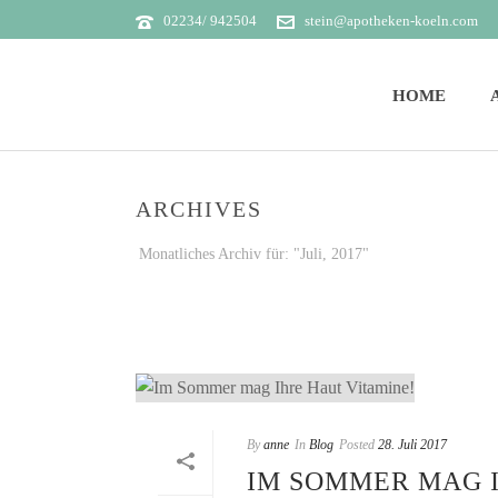
02234/ 942504
stein@apotheken-koeln.com
HOME
ARCHIVES
Monatliches Archiv für: "Juli, 2017"
By
anne
In
Blog
Posted
28. Juli 2017
IM SOMMER MAG I