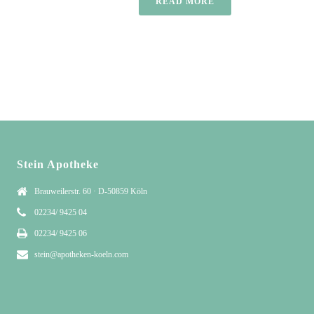
READ MORE
Stein Apotheke
Brauweilerstr. 60 · D-50859 Köln
02234/ 9425 04
02234/ 9425 06
stein@apotheken-koeln.com