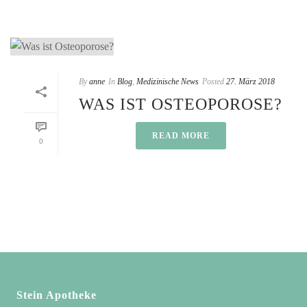
By
anne
In
Blog
,
Medizinische News
Posted
27. März 2018
WAS IST OSTEOPOROSE?
READ MORE
0
Stein Apotheke