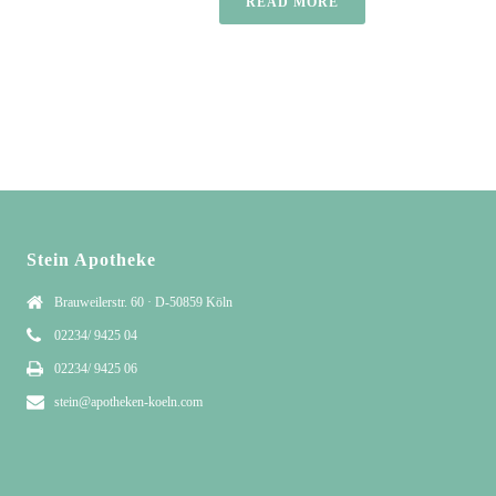
READ MORE
Stein Apotheke
Brauweilerstr. 60 · D-50859 Köln
02234/ 9425 04
02234/ 9425 06
stein@apotheken-koeln.com