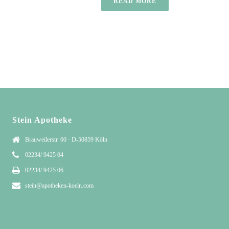
READ MORE
Stein Apotheke
Brauweilerstr. 60 · D-50859 Köln
02234/ 9425 04
02234/ 9425 06
stein@apotheken-koeln.com