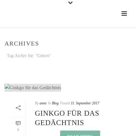
ARCHIVES
Tag-Archiv für: "Gehirn"
STARTSEITE
»
GEHIRN
By
anne
In
Blog
Posted
11. September 2017
GINKGO FÜR DAS
GEDÄCHTNIS
0