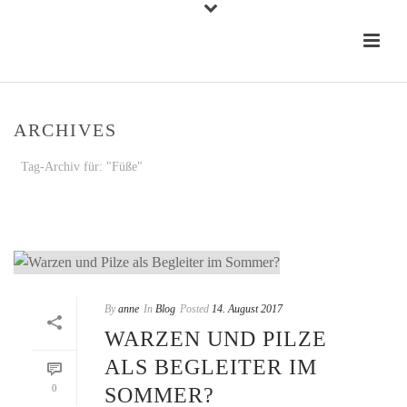
ARCHIVES
Tag-Archiv für: "Füße"
STARTSEITE
»
FÜSSE
By
anne
In
Blog
Posted
14. August 2017
WARZEN UND PILZE
ALS BEGLEITER IM
0
SOMMER?