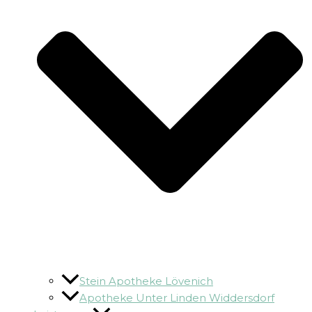
Stein Apotheke Lövenich
Apotheke Unter Linden Widdersdorf