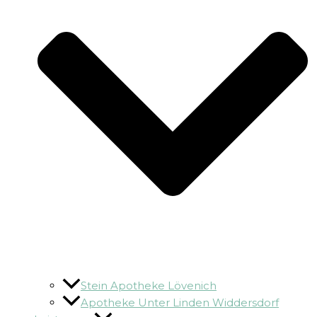
Stein Apotheke Lövenich
Apotheke Unter Linden Widdersdorf