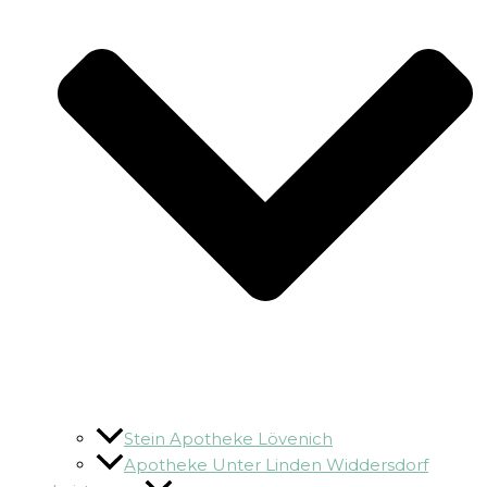
Stein Apotheke Lövenich
Apotheke Unter Linden Widdersdorf