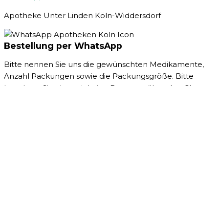
Apotheke Unter Linden Köln-Widdersdorf
Bestellung per WhatsApp
Bitte nennen Sie uns die gewünschten Medikamente,
Anzahl Packungen sowie die Packungsgröße. Bitte
beachten Sie, dass wir keine Beratung über den Chat
anbieten können.
Wenn Sie Ihr Rezept einlösen möchten, senden Sie bitte
ein Foto des Rezepts bzw. des QR-Codes.